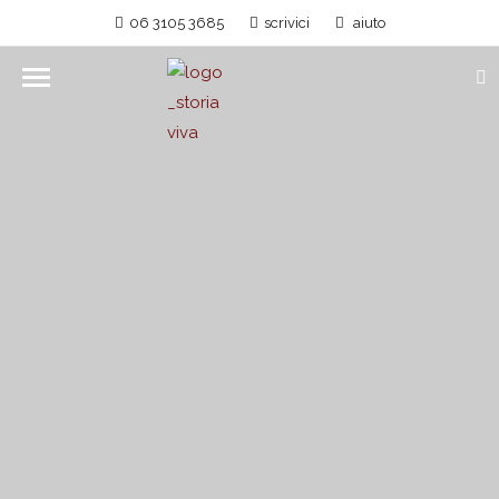
06 3105 3685
scrivici
aiuto