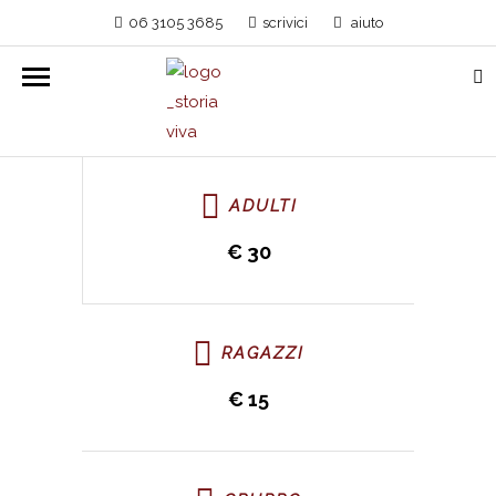
06 3105 3685
scrivici
aiuto
ADULTI
€ 30
RAGAZZI
€ 15