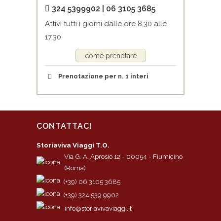
324 5399902 | 06 3105 3685
Attivi tutti i giorni dalle ore 8.30 alle
17.30.
come prenotare
Tour privato – Ore:
Prenotazione per n. 1 interi
CONTATTACI
Storiaviva Viaggi T.O.
Via G. A. Aprosio 12 - 00054 - Fiumicino
(Roma)
(+39) 06 3105 3685
(+39) 324 539 9902
info@storiavivaviaggi.it