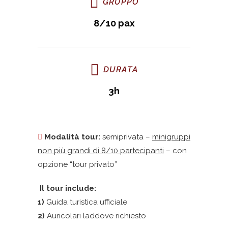
GRUPPO
8/10 pax
DURATA
3h
Modalità tour:
semiprivata –
minigruppi
non più grandi di 8/10 partecipanti
– con
opzione “tour privato”
Il tour include:
1)
Guida turistica ufficiale
2)
Auricolari laddove richiesto