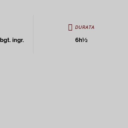
DURATA
bgt. ingr.
6h½
tino, Foro Romano, Fori
tica Roma con i suoi più significativi siti archeologici e