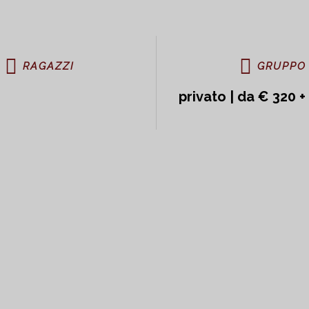
RAGAZZI
GRUPPO
privato | da € 320 + 
ROMA ARCHEOLOGICA FULL-DAY
sseo full-experience, Pala
imperiali e Pantheon
archeologica che vi farà scoprire il cuore monumentale dell’an