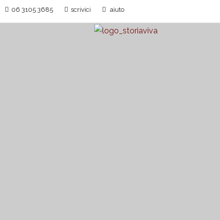
06 3105 3685
scrivici
aiuto