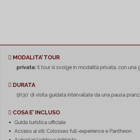
città, il
Pantheon
.
La nostra guida vi condurrà all’interno del più conservato edi
costruttivi di questo assoluto capolavoro architettonico.
MODALITA’ TOUR
privata:
Il tour si svolge in modalità privata, con una 
DURATA
5h30′ di visita guidata intervallate da una pausa pranzo
COSA E’ INCLUSO
Guida turistica ufficiale
Acceso ai siti: Colosseo full-experience e Pantheon
Auricolari laddove richiesto