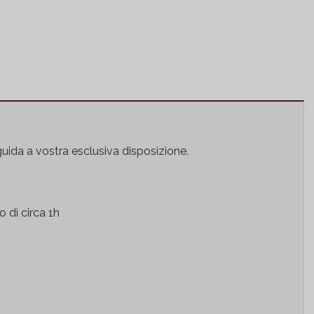
ficio di epoca romana al mondo e vi farà scoprire i segreti
guida a vostra esclusiva disposizione.
 di circa 1h