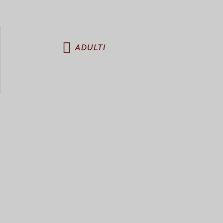
ADULTI
Tour privato del Colo
Una visita guidata full-day dedicata completamente alla Roma 
monumenti.