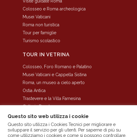
Visite guidate Roma
Colosseo e Roma archeologica
Musei Vaticani
Roma non turistica
Tour per famiglie
Turismo scolastico
TOUR IN VETRINA
Colosseo, Foro Romano e Palatino
Musei Vaticani e Cappella Sistina
Roma, un museo a cielo aperto
Ostia Antica
Trastevere e la Villa Farnesina
Galleria Borghese
I Sotterranei del Colosseo
Questo sito web utilizza i cookie
Questo sito utilizza i Cookies Tecnici per migliorare e
sviluppare il servizio per gli utenti. Per saperne di più su
come utilizziamo i cookies e come si possono controllare,