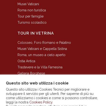
Musei Vaticani
Roma non turistica
Tour per famiglie
Turismo scolastico
TOUR IN VETRINA
Colosseo, Foro Romano e Palatino
Musei Vaticani e Cappella Sistina
Roma, un museo a cielo aperto
Ostia Antica
Trastevere e la Villa Farnesina
Galleria Borghese
I Sotterranei del Colosseo
Questo sito web utilizza i cookie
Questo sito utilizza i Cookies Tecnici per migliorare e
sviluppare il servizio per gli utenti. Per saperne di più su
come utilizziamo i cookies e come si possono controllare,
leggi la nostra
Cookies Policy
.