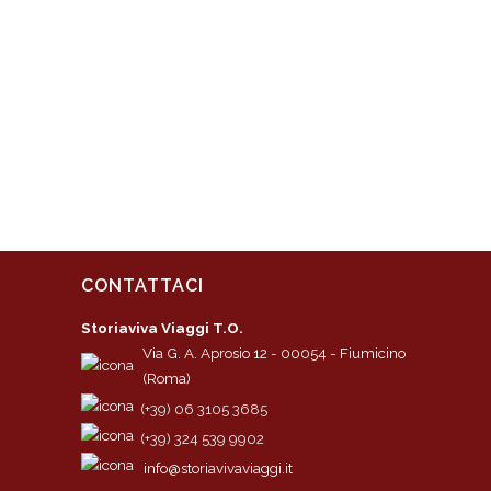
CONTATTACI
Storiaviva Viaggi T.O.
Via G. A. Aprosio 12 - 00054 - Fiumicino
(Roma)
(+39) 06 3105 3685
(+39) 324 539 9902
info@storiavivaviaggi.it