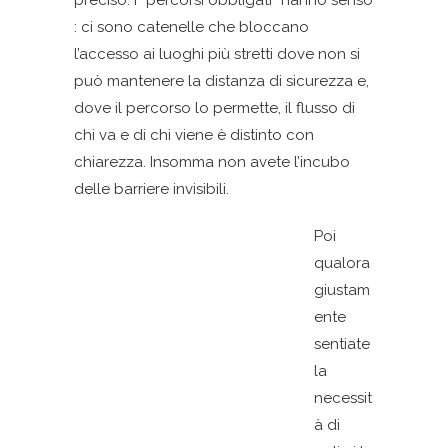
preciso. I “percorsi obbligati” hanno senso
: ci sono catenelle che bloccano
l’accesso ai luoghi più stretti dove non si
può mantenere la distanza di sicurezza e,
dove il percorso lo permette, il flusso di
chi va e di chi viene è distinto con
chiarezza. Insomma non avete l’incubo
delle barriere invisibili.
Poi
qualora
giustam
ente
sentiate
la
necessit
à di