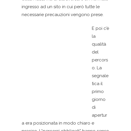
ingresso ad un sito in cui però tutte le
necessarie precauzioni vengono prese.
E poi c’è
la
qualità
del
percors
o. La
segnale
tica il
primo
giorno
di
apertur
a era posizionata in modo chiaro e