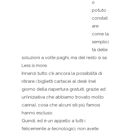
o
potuto
constat
are
come la
semplici
tà delle
soluzioni a volte paghi…ma del resto si sa
Less is more.
Innanzi tutto c’è ancora la possibilità di
ritirare i biglietti cartacei al desk (nel
giorno della riapertura gratuiti, grazie ad
un’iniziativa che abbiamo trovato molto
carina), cosa che alcuni siti più famosi
hanno escluso.
Quindi, ed è un appello a tutti i
felicemente a-tecnologici, non avete