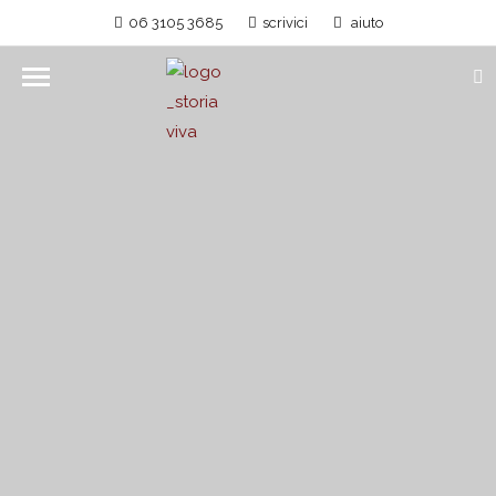
06 3105 3685
scrivici
aiuto