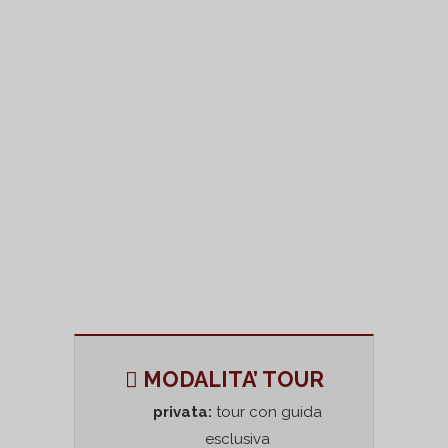
assistendo poi ad una commedia al
Teatro e, dopo uno spuntino e del buon
vino in una
caupona
o in una
popina
, è
ormai giunto il momento di recarvi alle
Terme e provare il piacere di un bagno
rilassante e ascoltare gli ultimi
pettegolezzi. Per finire, dopo avere fatto il
consueto shopping nelle numerose
tabernae
della città, vi potrete ritirare nella
vostra bella
domus
o altrimenti
nell’appartamento ai piani superiori di
un’
Insula
.
MODALITA’ TOUR
privata:
tour con guida
esclusiva