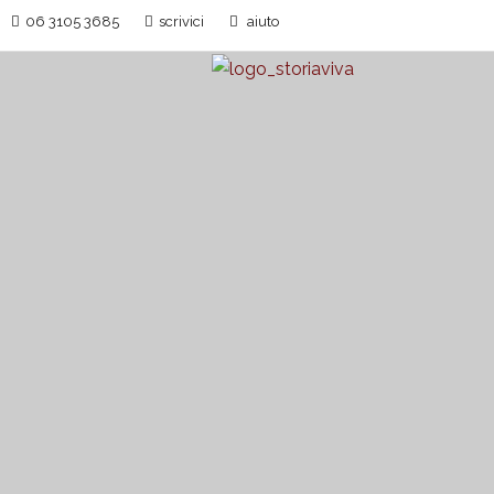
06 3105 3685
scrivici
aiuto