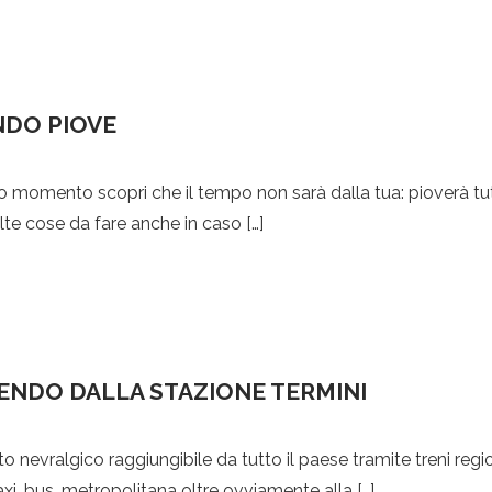
NDO PIOVE
momento scopri che il tempo non sarà dalla tua: pioverà tu
lte cose da fare anche in caso […]
ENDO DALLA STAZIONE TERMINI
unto nevralgico raggiungibile da tutto il paese tramite treni regi
xi, bus, metropolitana oltre ovviamente alla […]